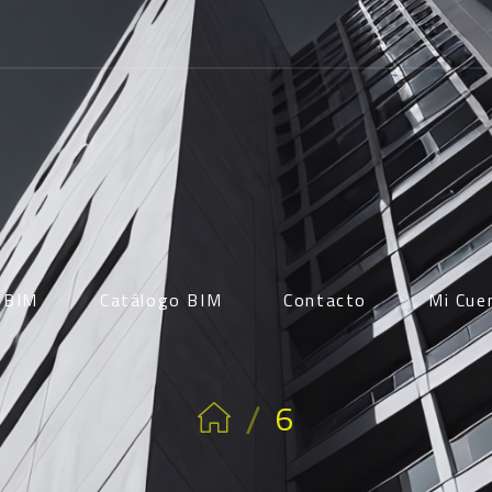
d BIM
Catálogo BIM
Contacto
Mi Cue
/
6