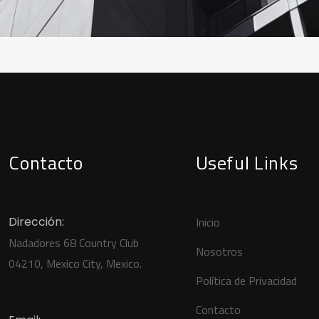
Contacto
Useful Links
Dirección:
Inicio
Nadadores 68 Country Club
Nosotros
04210, Mexico City, Mexico.
Política de Privacidad
Contacto