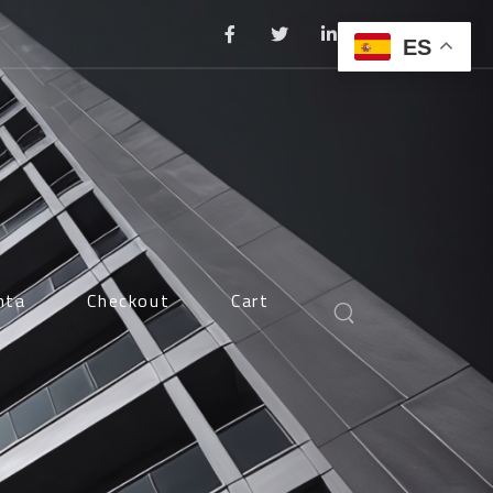
ES
nta
Checkout
Cart