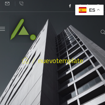
ES
/
nuevotemplate