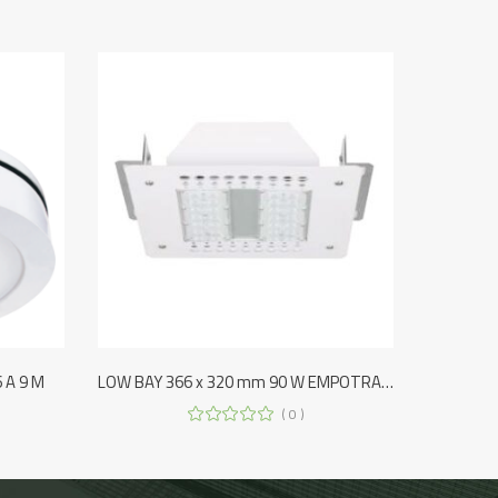
 A 9 M
LOW BAY 366 x 320 mm 90 W EMPOTRAR/SOBREPONER
( 0 )