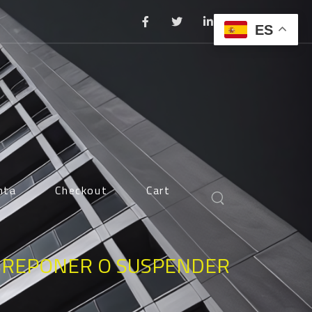
ES
nta
Checkout
Cart
OBREPONER O SUSPENDER