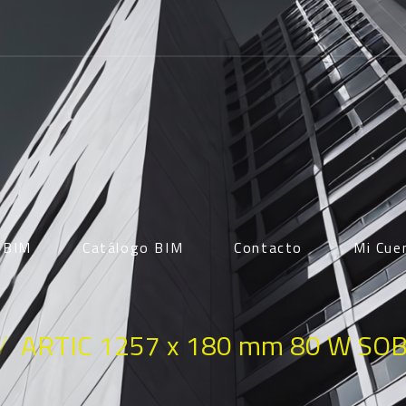
d BIM
Catálogo BIM
Contacto
Mi Cue
/
ARTIC 1257 x 180 mm 80 W S