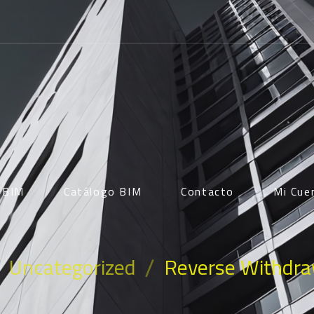
d BIM
Catálogo BIM
Contacto
Mi Cue
/
Uncategorized
Reverse Withdr