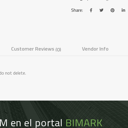
Share:
Customer Reviews
Vendor Info
(0)
do not delete.
IM en el portal
BIMARK