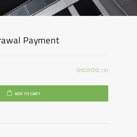
rawal Payment
( 0 )
ADD TO CART