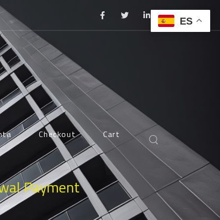
ES
nta
Checkout
Cart
awal Payment