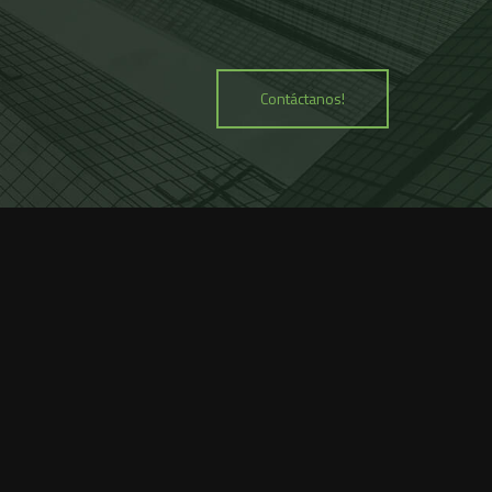
Recent Post
Contáctanos!
Hello world!
by admin
September 27, 2023
Blandit mauris nibh tellus
molestie nunc non
by admin
February 3, 2023
Consectetur adipiscing elit
sed do eiusmod
by admin
February 3, 2023