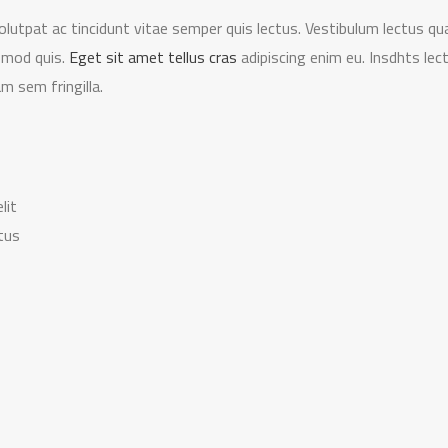
olutpat ac tincidunt vitae semper quis lectus. Vestibulum lectus q
ismod quis.
Eget sit amet tellus cras
adipiscing enim eu. Insdhts lec
am sem fringilla.
lit
ctus