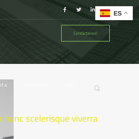
ES
Contáctanos!
nta
Checkout
Cart
a nunc scelerisque viverra