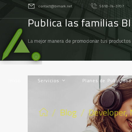
contact@bimark.net
5618-74-3707
Publica las familias B
La mejor manera de promocionar tus productos
Inicio
Servicios
Planes de Publicida
/
/
Blog
Developer
,