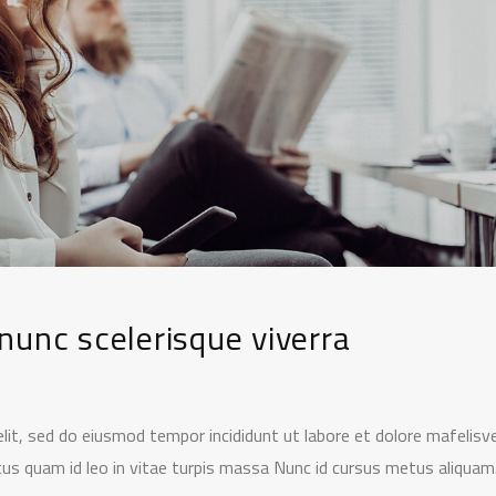
 nunc scelerisque viverra
lit, sed do eiusmod tempor incididunt ut labore et dolore mafelisve
ctus quam id leo in vitae turpis massa Nunc id cursus metus aliquam