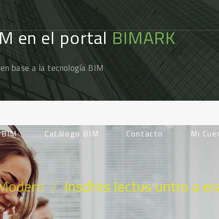
IM en el portal
BIMARK
 en base a la tecnología BIM
d BIM
Catálogo BIM
Contacto
Mi Cue
/
Modern
Insdhts lectus untro a er