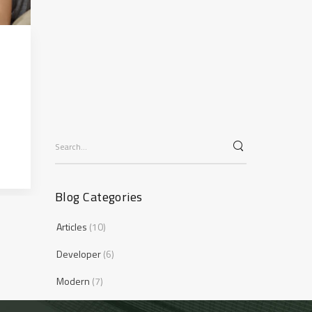
ARTICLES
,
DEVELOPER
Significant altruism planned giving
Lorem ipsum dolor sit amet, consectetur
adipiscing elit, sed do eiusmod tempor
incididunt…
Blog Categories
Articles
(10)
Developer
(6)
Modern
(7)
Uncategorized
(1)