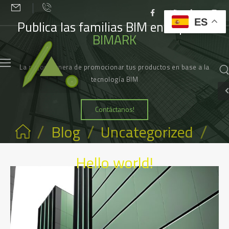
ES
Publica las familias BIM en el portal
BIMARK
La mejor manera de promocionar tus productos en base a la
tecnología BIM
Contáctanos!
/
/
/
Blog
Uncategorized
Hello world!