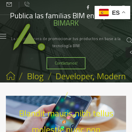
ES
Publica las familias BIM en el portal
BIMARK
La mejor manera de promocionar tus productos en base a la
tecnología BIM
Contáctanos!
/
/
Blog
Developer
,
Modern
/
Blandit mauris nibh tellus
molestie nunc non